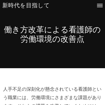
Skip
新時代を目指して
to
content
働き方改革による看護師の
労働環境の改善点
人手不足の深刻化が懸念されている看護師とい
う職業には、労働環境にさまざまな課題があり